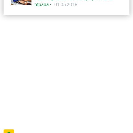
otpada -
01.05.2018.
OPĆINA NOVI GOLUBOVEC
Novi Golubovec 35
49255 Novi Golubovec, RH
Telefon: +385 (0)49 412 648
Email: info@novi-golubovec.hr
OIB: 61688552243
IBAN: HR5823600001855400000