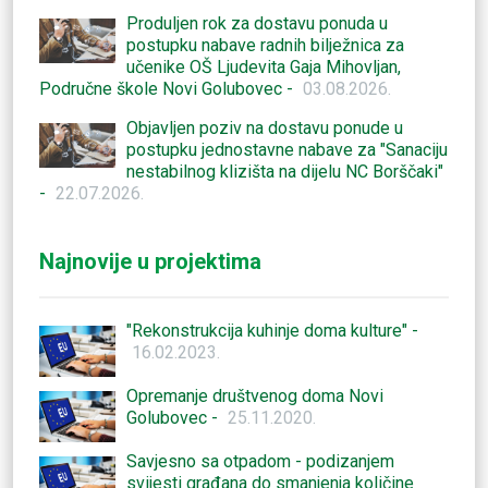
Produljen rok za dostavu ponuda u
postupku nabave radnih bilježnica za
učenike OŠ Ljudevita Gaja Mihovljan,
Područne škole Novi Golubovec -
03.08.2026.
Objavljen poziv na dostavu ponude u
postupku jednostavne nabave za "Sanaciju
nestabilnog klizišta na dijelu NC Borščaki"
-
22.07.2026.
Najnovije u projektima
"Rekonstrukcija kuhinje doma kulture" -
16.02.2023.
Opremanje društvenog doma Novi
Golubovec -
25.11.2020.
Savjesno sa otpadom - podizanjem
svijesti građana do smanjenja količine