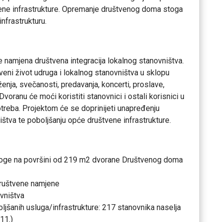
tvene infrastrukture. Opremanje društvenog doma stoga
nfrastrukturu.
ja je namjena društvena integracija lokalnog stanovništva.
tveni život udruga i lokalnog stanovništva u sklopu
enja, svečanosti, predavanja, koncerti, proslave,
Dvoranu će moći koristiti stanovnici i ostali korisnici u
otreba. Projektom će se doprinijeti unapređenju
ištva te poboljšanju opće društvene infrastrukture.
loge na površini od 219 m2 dvorane Društvenog doma
 društvene namjene
ovništva
oljšanih usluga/infrastrukture: 217 stanovnika naselja
11.)