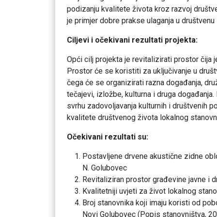
podizanju kvalitete života kroz razvoj druš
je primjer dobre prakse ulaganja u društvenu i
Ciljevi i očekivani rezultati projekta:
Opći cilj projekta je revitalizirati prostor či
Prostor će se koristiti za uključivanje u druš
čega će se organizirati razna događanja, druž
tečajevi, izložbe, kulturna i druga događanja. 
svrhu zadovoljavanja kulturnih i društvenih p
kvalitete društvenog života lokalnog stanovn
Očekivani rezultati su:
Postavljene drvene akustične zidne ob
N. Golubovec
Revitaliziran prostor građevine javne i
Kvalitetniji uvjeti za život lokalnog stan
Broj stanovnika koji imaju koristi od pob
Novi Golubovec (Popis stanovništva, 20