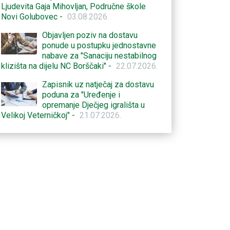
Ljudevita Gaja Mihovljan, Područne škole
Novi Golubovec -
03.08.2026.
Objavljen poziv na dostavu
ponude u postupku jednostavne
nabave za "Sanaciju nestabilnog
klizišta na dijelu NC Borščaki" -
22.07.2026.
Zapisnik uz natječaj za dostavu
poduna za "Uređenje i
opremanje Dječjeg igrališta u
Velikoj Veterničkoj" -
21.07.2026.