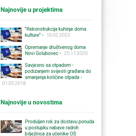
Najnovije u projektima
"Rekonstrukcija kuhinje doma
kulture" -
16.02.2023.
Opremanje društvenog doma
Novi Golubovec -
25.11.2020.
Savjesno sa otpadom -
podizanjem svijesti građana do
smanjenja količine otpada -
01.05.2018.
Najnovije u novostima
Produljen rok za dostavu ponuda
u postupku nabave radnih
bilježnica za učenike OŠ