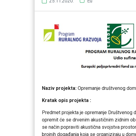
25.11.2020.
Eu
Naziv projekta:
Opremanje društvenog dom
Kratak opis projekta :
Predmet projekta je opremanje Društvenog
opremit će se drvenim akustičnim zidnim obl
se način popraviti akustična svojstva prostor
brojnih događanja koja se organiziraju u do